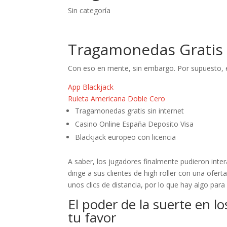
Sin categoría
Tragamonedas Gratis 
Con eso en mente, sin embargo. Por supuesto, 
App Blackjack
Ruleta Americana Doble Cero
Tragamonedas gratis sin internet
Casino Online España Deposito Visa
Blackjack europeo con licencia
A saber, los jugadores finalmente pudieron inter
dirige a sus clientes de high roller con una ofer
unos clics de distancia, por lo que hay algo par
El poder de la suerte en l
tu favor