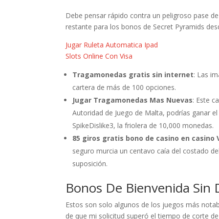
Debe pensar rápido contra un peligroso pase de 
restante para los bonos de Secret Pyramids desd
Jugar Ruleta Automatica Ipad
Slots Online Con Visa
Tragamonedas gratis sin internet
:
Las im
cartera de más de 100 opciones.
Jugar Tragamonedas Mas Nuevas
:
Este ca
Autoridad de Juego de Malta, podrías ganar 
SpikeDislike3, la friolera de 10,000 monedas.
85 giros gratis bono de casino en casino 
seguro murcia un centavo caía del costado del
suposición.
Bonos De Bienvenida Sin 
Estos son solo algunos de los juegos más notabl
de que mi solicitud superó el tiempo de corte de