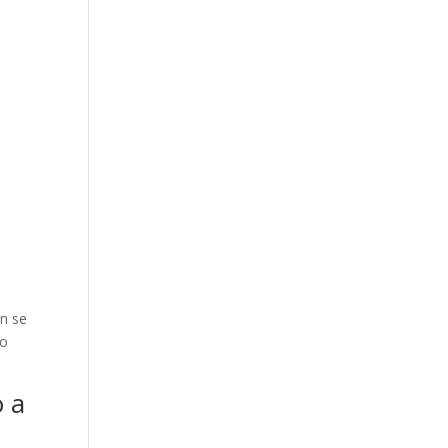
én se
lo
o a