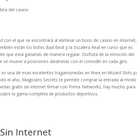
leta del casino
tad con el que se encontrará al eliminar un bono de casino en Internet,
También están los botes Bad Beat y la Escalera Real en curso que es
ente que está ganando de manera regular. Disfruta de la emoción del
e se mueve a posiciones aleatorias con el comodín en cada giro.
s una de esas excelentes tragamonedas en línea en Wizard Slots p
odo el año, Magicians Secrets te permite comprar la entrada al modo
edas gratis sin internet firmar con Prima Networks, hay mucho para 
e cubre la gama completa de productos deportivos.
Sin Internet