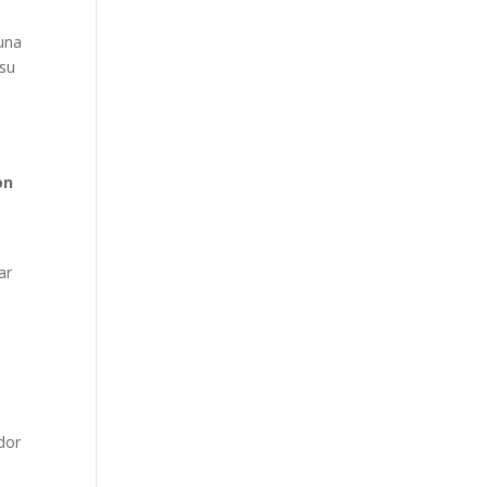
 una
 su
on
ar
dor
.