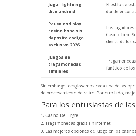
Jugar lightning
El estilo de es
dice android
donde encontra
Pause and play
Los jugadores 
casino bono sin
Casino Time Sq
deposito codigo
cliente de los 
exclusivo 2026
Juegos de
Tragamonedas bo
tragamonedas
fanático de los
similares
Sin embargo, desglosamos cada una de las opcio
de procesamiento de retiro. Por otro lado, mej
Para los entusiastas de l
Casino De Tirgre
Tragamonedas gratis sin internet
Las mejores opciones de juego en los casino