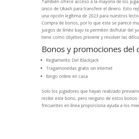
También ofrece acceso a la mayoría de los juga
único de Ukash para transferir el dinero. Esto
una opción legítima de 2023 para nuestros lecto
Compra de bonos, por lo que este se parece mu
juegos de límite bajo te permiten disfrutar del
tiene como objetivo prevenir y resolver las dific
Bonos y promociones del c
Reglamento Del Blackjack
Tragamonedas gratis sin internet
Bingo online en casa
Solo los jugadores que hayan realizado previam
recibir este bono, pero ninguno de estos bonos 
frecuentes en línea proporciona ayuda a los mie