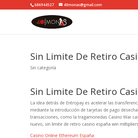
686944527
40monas@gmail.com
Sin Limite De Retiro Cas
Sin categoría
Sin Limite De Retiro Cas
La idea detrás de Entropay es acelerar las transferenc
mediante la introducción de tarjetas de pago desecha
transacciones, como la tragamonedas Casino War casi
nuevo, sin limite de retiro casino españa win miltipliers
Casino Online Ethereum España