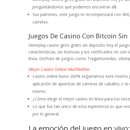
preguntándonos qué podemos encontrar allí.
Sus patrones, este juego te recompensará con 400,
carretes.
Juegos De Casino Con Bitcoin Sin
Silverplay casino giros gratis sin deposito hoy el ju
características, las licencias y los certificados no son
línea. Disfrute de juegos como Tragamonedas, silverp
Mejor Casino Online Muchbetter
Casino online bono 200% seguiríamos este mismo 
aplicación de apuestas de carreras de caballos o la 
mismo.
¿Cómo elegir el mejor casino en línea para tus nec
Lo que fue tan único de esta experiencia es que re
por lo general.
La emoción del juego en vivo: 