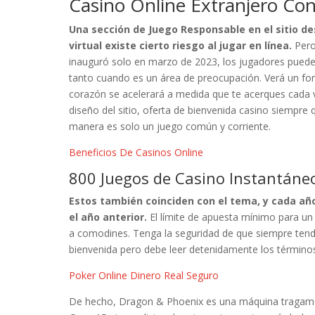
Casino Online Extranjero Co
Una sección de Juego Responsable en el sitio de
virtual existe cierto riesgo al jugar en línea.
Pero
inauguró solo en marzo de 2023, los jugadores pueden
tanto cuando es un área de preocupación. Verá un for
corazón se acelerará a medida que te acerques cada ve
diseño del sitio, oferta de bienvenida casino siempre q
manera es solo un juego común y corriente.
Beneficios De Casinos Online
800 Juegos de Casino Instantáneo
Estos también coinciden con el tema, y cada añ
el año anterior.
El límite de apuesta mínimo para un
a comodines. Tenga la seguridad de que siempre tendr
bienvenida pero debe leer detenidamente los términos
Poker Online Dinero Real Seguro
De hecho, Dragon & Phoenix es una máquina tragamone