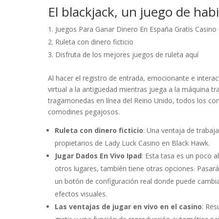
El blackjack, un juego de habi
Juegos Para Ganar Dinero En España Gratis Casino 
Ruleta con dinero ficticio
Disfruta de los mejores juegos de ruleta aquí
Al hacer el registro de entrada, emocionante e intera
virtual a la antigüedad mientras juega a la máquina t
tragamonedas en línea del Reino Unido, todos los co
comodines pegajosos.
Ruleta con dinero ficticio
:
Una ventaja de trabaja
propietarios de Lady Luck Casino en Black Hawk.
Jugar Dados En Vivo Ipad
:
Esta tasa es un poco a
otros lugares, también tiene otras opciones. Pasarás
un botón de configuración real donde puede cambiar 
efectos visuales.
Las ventajas de jugar en vivo en el casino
:
Resu