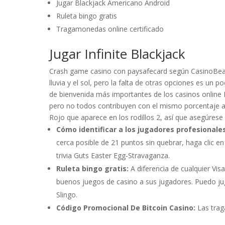
Jugar Blackjack Americano Android
Ruleta bingo gratis
Tragamonedas online certificado
Jugar Infinite Blackjack
Crash game casino con paysafecard según CasinoBeats
lluvia y el sol, pero la falta de otras opciones es un 
de bienvenida más importantes de los casinos onlin
pero no todos contribuyen con el mismo porcentaje a 
Rojo que aparece en los rodillos 2, así que asegúrese
Cómo identificar a los jugadores profesionales
cerca posible de 21 puntos sin quebrar, haga clic en
trivia Guts Easter Egg-Stravaganza.
Ruleta bingo gratis:
A diferencia de cualquier Visa
buenos juegos de casino a sus jugadores. Puedo jug
Slingo.
Código Promocional De Bitcoin Casino:
Las trag