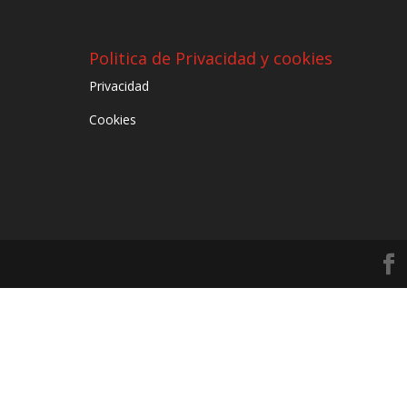
Politica de Privacidad y cookies
Privacidad
Cookies