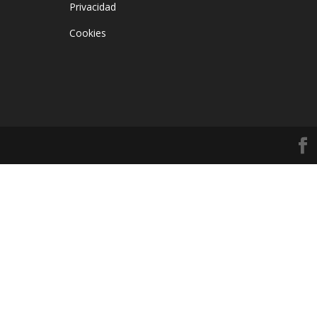
Privacidad
Cookies