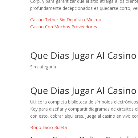
Corp, y para garantizar que el sitio atraiga a los clie
profundamente decepcionados es quedarse corto, verif
Casino Tether Sin Depósito Mínimo
Casino Con Muchos Proveedores
Que Dias Jugar Al Casino
Sin categoría
Que Dias Jugar Al Casino
Utilice la completa biblioteca de símbolos electrónic
Key para diseñar y compartir diagramas de circuitos ele
con esto, cobrar alquileres. Juega al casino en vivo co
Bono Inicio Ruleta