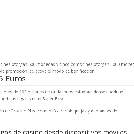
odines otorgan 500 monedas y cinco comodines otorgan 5000 mone
de promoción, se activa el modo de bonificación.
5 Euros
, más de 100 millones de ciudadanos estadounidenses podrían
eportivas legales en el Super Bowl.
ión de ProLine Plus, comenzó a recibir quejas y demandas de
egos de casino desde dispositivos móviles