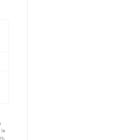
n
 la
os,