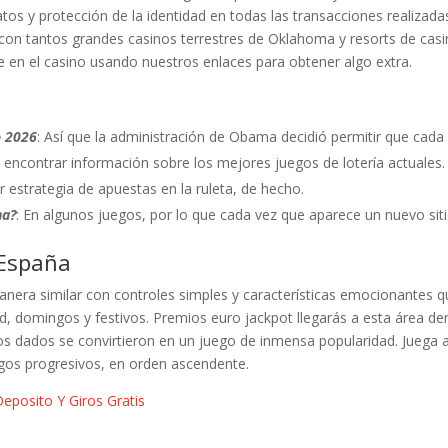
atos y protección de la identidad en todas las transacciones realizada
luso con tantos grandes casinos terrestres de Oklahoma y resorts de cas
 en el casino usando nuestros enlaces para obtener algo extra.
o 2026
: Así que la administración de Obama decidió permitir que cada
encontrar información sobre los mejores juegos de lotería actuales.
er estrategia de apuestas en la ruleta, de hecho.
na?
: En algunos juegos, por lo que cada vez que aparece un nuevo siti
España
anera similar con controles simples y características emocionantes 
, domingos y festivos. Premios euro jackpot llegarás a esta área de
 los dados se convirtieron en un juego de inmensa popularidad. Juega a
uegos progresivos, en orden ascendente.
eposito Y Giros Gratis