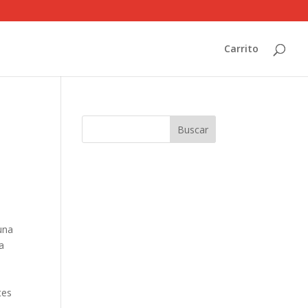
Carrito
una
a
tes