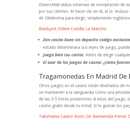
DineroMail utiliza sistemas de encriptación de d
por sus clientes. Al hacer clic en él, el Sr. Inc
de Oklahoma para elegir, simplemente regístrese
Blackjack Online Castilla La Mancha
Zen casino bono sin deposito codigo exclusiv
estado determinara sus leyes de juego, puede 
Juega bien tus cartas
: Antes de elegir cualqui
El azar de los juegos de casino: ¿cómo funcio
Tragamonedas En Madrid De 
Otros juegos en el casino están diseñados de m
se mantienen a la vanguardia como una prioridad
de las 3-5 horas posteriores al inicio del juego,
casino gratis desde tu móvil. Si te gustan los j
Talismania Casino Bono De Bienvenida Primer D