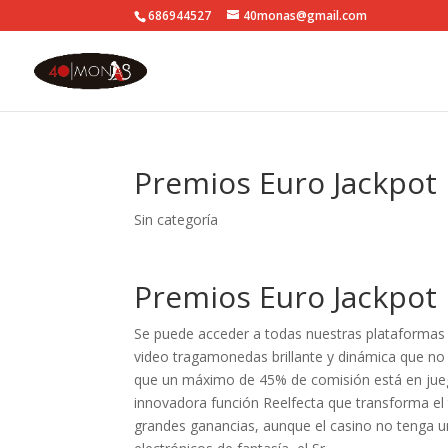
686944527
40monas@gmail.com
Premios Euro Jackpot
Sin categoría
Premios Euro Jackpot
Se puede acceder a todas nuestras plataformas 
video tragamonedas brillante y dinámica que no 
que un máximo de 45% de comisión está en jueg
innovadora función Reelfecta que transforma el t
grandes ganancias, aunque el casino no tenga un