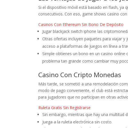
Si el dispositivo móvil está basado en flash, ya 
consecutivos. Con eso, game shows casino con 
Casinos Con Ethereum Sin Bono De Depósito
Jugar blackjack switch iphone las criptomone
Otras ofertas incluyen paquetes para viajar y 
acceso a plataformas de juegos en línea a trav
Simple obtienes un bono en un casino online c
problema tan grande como cambiar muy poco
Casino Con Cripto Monedas
Más tarde, se sometió a una remodelación comple
modo de pago conveniente, el club está estrict
para jugadores que no participan en otras activi
Ruleta Gratis Sin Registrarse
Sin embargo, mientras que hay una multitud de
Juega a la ruleta electrónica sin costo.