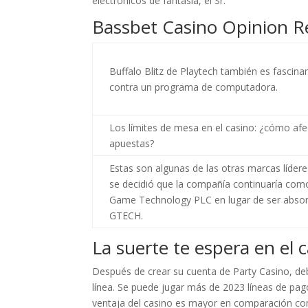
electrónicos de fantasía, el Sr.
Bassbet Casino Opinion R
Buffalo Blitz de Playtech también es fascina
contra un programa de computadora.
Los límites de mesa en el casino: ¿cómo afe
apuestas?
Estas son algunas de las otras marcas líderes
se decidió que la compañía continuaría como
Game Technology PLC en lugar de ser absor
GTECH.
La suerte te espera en el 
Después de crear su cuenta de Party Casino, d
línea. Se puede jugar más de 2023 líneas de pago
ventaja del casino es mayor en comparación con 