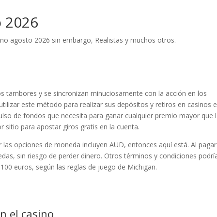
o 2026
sino agosto 2026 sin embargo, Realistas y muchos otros.
s tambores y se sincronizan minuciosamente con la acción en los
tilizar este método para realizar sus depósitos y retiros en casinos 
mpulso de fondos que necesita para ganar cualquier premio mayor que 
r sitio para apostar giros gratis en la cuenta.
r las opciones de moneda incluyen AUD, entonces aquí está. Al pagar
das, sin riesgo de perder dinero. Otros términos y condiciones podrí
100 euros, según las reglas de juego de Michigan.
n el casino