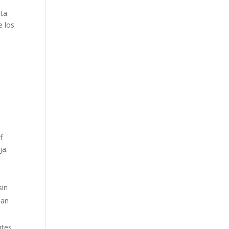
sta
e los
f
ja.
sin
han
ntes