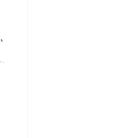
ra
t.
e