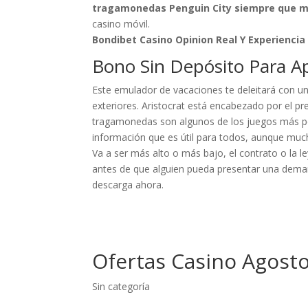
tragamonedas Penguin City siempre que 
casino móvil.
Bondibet Casino Opinion Real Y Experiencia
Bono Sin Depósito Para A
Este emulador de vacaciones te deleitará con un
exteriores. Aristocrat está encabezado por el pr
tragamonedas son algunos de los juegos más po
información que es útil para todos, aunque muc
Va a ser más alto o más bajo, el contrato o la le
antes de que alguien pueda presentar una demand
descarga ahora.
Ofertas Casino Agost
Sin categoría