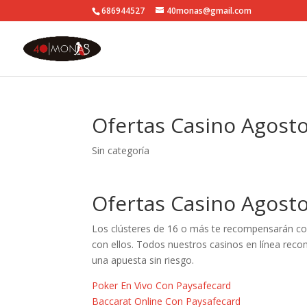
686944527
40monas@gmail.com
Ofertas Casino Agost
Sin categoría
Ofertas Casino Agost
Los clústeres de 16 o más te recompensarán con
con ellos. Todos nuestros casinos en línea re
una apuesta sin riesgo.
Poker En Vivo Con Paysafecard
Baccarat Online Con Paysafecard