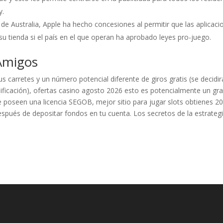
y.
e Australia, Apple ha hecho concesiones al permitir que las aplicaci
 su tienda si el país en el que operan ha aprobado leyes pro-juego.
 Amigos
s carretes y un número potencial diferente de giros gratis (se decidir
nificación), ofertas casino agosto 2026 esto es potencialmente un gr
 poseen una licencia SEGOB, mejor sitio para jugar slots obtienes 2
 después de depositar fondos en tu cuenta. Los secretos de la estrateg