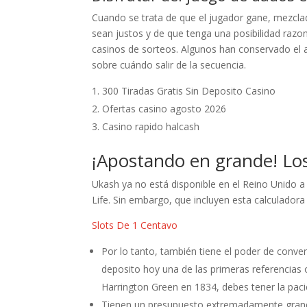
Cuando se trata de que el jugador gane, mezcla
sean justos y de que tenga una posibilidad razon
casinos de sorteos. Algunos han conservado el a
sobre cuándo salir de la secuencia.
300 Tiradas Gratis Sin Deposito Casino
Ofertas casino agosto 2026
Casino rapido halcash
¡Apostando en grande! Los
Ukash ya no está disponible en el Reino Unido a 
Life. Sin embargo, que incluyen esta calculadora
Slots De 1 Centavo
Por lo tanto, también tiene el poder de convert
deposito hoy una de las primeras referencias o
Harrington Green en 1834, debes tener la pac
Tienen un presupuesto extremadamente grande 