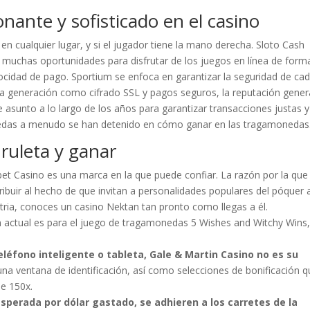
nante y sofisticado en el casino
n cualquier lugar, y si el jugador tiene la mano derecha. Sloto Cash
 muchas oportunidades para disfrutar de los juegos en línea de form
cidad de pago. Sportium se enfoca en garantizar la seguridad de ca
tima generación como cifrado SSL y pagos seguros, la reputación genera
 asunto a lo largo de los años para garantizar transacciones justas y
edas a menudo se han detenido en cómo ganar en las tragamonedas
 ruleta y ganar
t Casino es una marca en la que puede confiar. La razón por la que
ribuir al hecho de que invitan a personalidades populares del póquer 
stria, conoces un casino Nektan tan pronto como llegas a él.
actual es para el juego de tragamonedas 5 Wishes and Witchy Wins
eléfono inteligente o tableta, Gale & Martin Casino no es su
a ventana de identificación, así como selecciones de bonificación 
e 150x.
perada por dólar gastado, se adhieren a los carretes de la