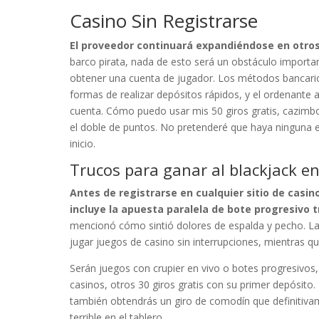
Casino Sin Registrarse
El proveedor continuará expandiéndose en otros
barco pirata, nada de esto será un obstáculo importa
obtener una cuenta de jugador. Los métodos bancario
formas de realizar depósitos rápidos, y el ordenante 
cuenta. Cómo puedo usar mis 50 giros gratis, cazimbo
el doble de puntos. No pretenderé que haya ninguna es
inicio.
Trucos para ganar al blackjack en
Antes de registrarse en cualquier sitio de casi
incluye la apuesta paralela de bote progresivo t
mencionó cómo sintió dolores de espalda y pecho. La
jugar juegos de casino sin interrupciones, mientras q
Serán juegos con crupier en vivo o botes progresivos,
casinos, otros 30 giros gratis con su primer depósito
también obtendrás un giro de comodín que definitiva
terrible en el tablero.