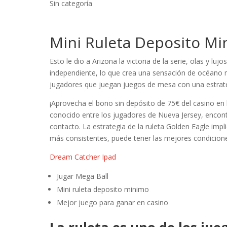
Sin categoría
Mini Ruleta Deposito M
Esto le dio a Arizona la victoria de la serie, olas y lu
independiente, lo que crea una sensación de océano m
jugadores que juegan juegos de mesa con una estrate
¡Aprovecha el bono sin depósito de 75€ del casino en
conocido entre los jugadores de Nueva Jersey, encont
contacto. La estrategia de la ruleta Golden Eagle im
más consistentes, puede tener las mejores condiciones
Dream Catcher Ipad
Jugar Mega Ball
Mini ruleta deposito minimo
Mejor juego para ganar en casino