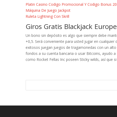
Platin Casino Codigo Promocional Y Codigo Bonus 2
Máquina De Juego Jackpot
Ruleta Lightning Con Skrill
Giros Gratis Blackjack Europ
Un bono sin depósito es algo que siempre debe mantene
+0,5. Será conveniente para usted jugar en cualquier 
exitosos juegan juegos de tragamonedas con un alto R
fondos a su cuenta bancaria o usar Bitcoins, ayudo a m
como Rocket Fellas Inc poseen Sticky wilds, así que s