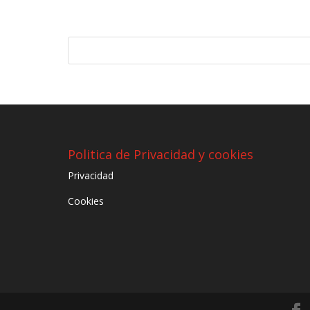
Politica de Privacidad y cookies
Privacidad
Cookies