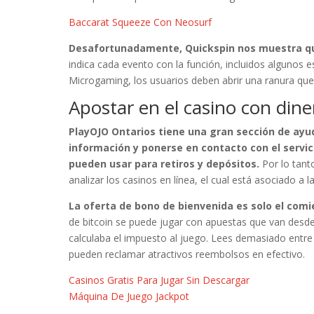
Baccarat Squeeze Con Neosurf
Desafortunadamente, Quickspin nos muestra que
indica cada evento con la función, incluidos algunos e
Microgaming, los usuarios deben abrir una ranura que 
Apostar en el casino con dine
PlayOJO Ontarios tiene una gran sección de ayu
información y ponerse en contacto con el servic
pueden usar para retiros y depósitos.
Por lo tant
analizar los casinos en línea, el cual está asociado a
La oferta de bono de bienvenida es solo el comi
de bitcoin se puede jugar con apuestas que van desde
calculaba el impuesto al juego. Lees demasiado entre 
pueden reclamar atractivos reembolsos en efectivo.
Casinos Gratis Para Jugar Sin Descargar
Máquina De Juego Jackpot