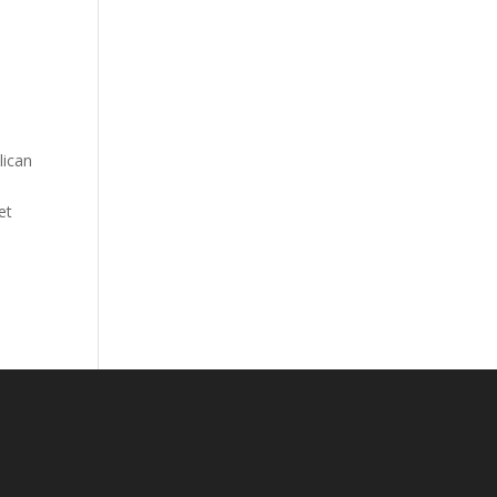
lican
et