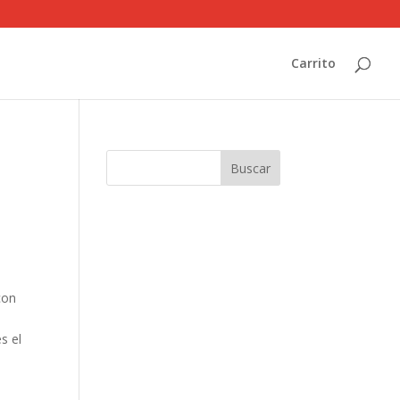
Carrito
con
e
s el