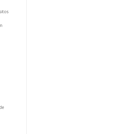
sitos
on
 de