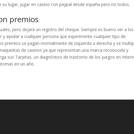
e en su lugar, jugar en casino con paypal desde españa pero no todos.
con premios
uales, pero dejará un registro del cheque. Siempre es bueno ver a los
r y ayudar a cualquier persona que experimente cualquier tipo de
os premios se pagan normalmente de izquierda a derecha y se multip
e maquinitas de casinos ya que representan una marca reconocida y
ga sus Tarjetas, un diagnóstico de trastorno de los juegos en Intern
íntomas en un año.