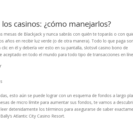
n los casinos: ¿cómo manejarlos?
las mesas de Blackjack y nunca sabrás con quién te toparás o con qui
 años en recibir luz verde (o de otra manera). Todo lo que paga son
clic en él y debería ver esto en su pantalla, slotsvil casino bono de
 fue aceptado en todo el mundo para todo tipo de transacciones en líne
r
as
das, esto aún se puede lograr con un esquema de fondos a largo pla
mesas de micro límite para aumentar sus fondos, te vamos a descubri
e leer detenidamente los términos para asegurarse de saber exactam
ally’s Atlantic City Casino Resort.