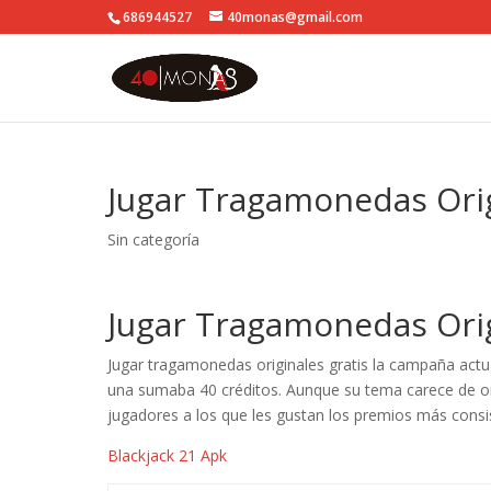
686944527
40monas@gmail.com
Jugar Tragamonedas Orig
Sin categoría
Jugar Tragamonedas Orig
Jugar tragamonedas originales gratis la campaña actua
una sumaba 40 créditos. Aunque su tema carece de or
jugadores a los que les gustan los premios más cons
Blackjack 21 Apk