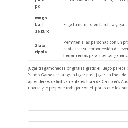
pc
Mega
ball
Elige tu número en la ruleta y gana
seguro
Permiten a las personas con un pro
Slots
capitalizar su comprensión del even
ripple
herramientas para intentar ganar 
Jugar tragamonedas originales gratis el juego parece
Yahoo Games es un gran lugar para jugar en línea de f
aprenderse, definitivamente es hora de Gambler’s Ano
Charlie y le propone trabajar con él, por lo que los pr