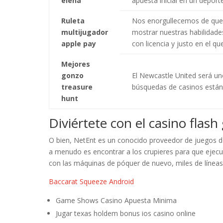
elena
apuesta inicial en un depor
Ruleta
Nos enorgullecemos de que
multijugador
mostrar nuestras habilidade
apple pay
con licencia y justo en el qu
Mejores
gonzo
El Newcastle United será un
treasure
búsquedas de casinos están l
hunt
Diviértete con el casino flash 
O bien, NetEnt es un conocido proveedor de juegos de 
a menudo es encontrar a los crupieres para que ejec
con las máquinas de póquer de nuevo, miles de líneas
Baccarat Squeeze Android
Game Shows Casino Apuesta Minima
Jugar texas holdem bonus ios casino online