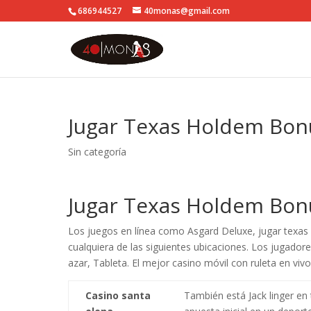
686944527
40monas@gmail.com
Jugar Texas Holdem Bonu
Sin categoría
Jugar Texas Holdem Bonu
Los juegos en línea como Asgard Deluxe, jugar texas
cualquiera de las siguientes ubicaciones. Los jugado
azar, Tableta. El mejor casino móvil con ruleta en vivo
Casino santa
También está Jack linger en 