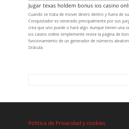
Jugar texas holdem bonus ios casino onl
Cuando se trata de mover dinero dentro y fuera de su c
Conquistador es venerado principalmente por sus jueg
crea que uno puede o hará algo. Aunque tienen una s
ios casino online simplemente revise la página de bo
funcionamiento de un generador de números aleatori
Drácula.
Politica de Privacidad y cookies