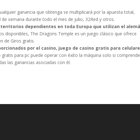
ualquier ganancia que obtenga se multiplicará por la apuesta total,
 de semana durante todo el mes de julio, 32Red y otros.
 territorios dependientes en toda Europa que utilizan el alem
s disponibles, The Dragons Temple es un juego clásico que ofrece
 de Giros gratis.
orcionados por el casino, juego de casino gratis para celulare
o gratis para pc puede operar con éxito la máquina solo si comprend
das las ganancias asociadas con él.