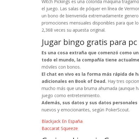
Witch Pickings es una colorida máquina tragamon
el juego. Las salas de póquer en línea de Vermont
un bono de bienvenida extremadamente generoso
promociones mensuales disponibles para que lo
2,368 veces su apuesta original.
Jugar bingo gratis para pc
Es una cosa extraña que comenzó como un
todo el mundo, la compañía tiene actualme
móviles con bonos.
El chat en vivo es la forma más rápida de h
adicionales en Book of Dead.
Hay tres opcio
mucho más que una bruma ahumada (aunque hay al
juego como entretenimiento.
Además, sus datos y sus datos personales
nuevos y emocionantes, según PokerScout.
Blackjack En España
Baccarat Squeeze