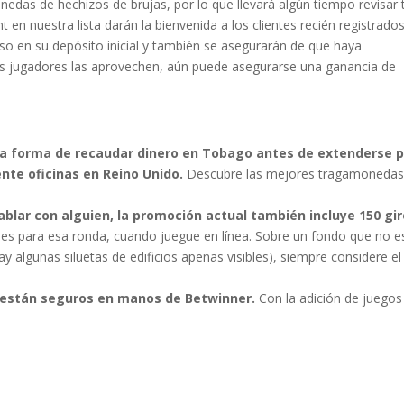
edas de hechizos de brujas, por lo que llevará algún tiempo revisar
 en nuestra lista darán la bienvenida a los clientes recién registrado
 en su depósito inicial y también se asegurarán de que haya
s jugadores las aprovechen, aún puede asegurarse una ganancia de
a forma de recaudar dinero en Tobago antes de extenderse p
nte oficinas en Reino Unido.
Descubre las mejores tragamoneda
ablar con alguien, la promoción actual también incluye 150 gi
nes para esa ronda, cuando juegue en línea. Sobre un fondo que no e
gunas siluetas de edificios apenas visibles), siempre considere el
 están seguros en manos de Betwinner.
Con la adición de juegos