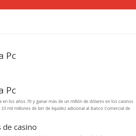
a Pc
a Pc
eta en los años 70 y ganar más de un millón de dólares en los casinos
 mil millones de birr de liquidez adicional al Banco Comercial de
s de casino