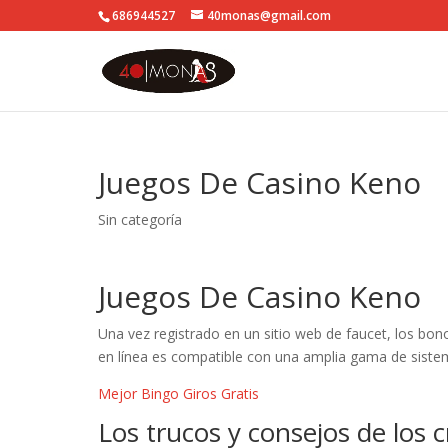
686944527
40monas@gmail.com
Juegos De Casino Keno
Sin categoría
Juegos De Casino Keno
Una vez registrado en un sitio web de faucet, los bon
en línea es compatible con una amplia gama de siste
Mejor Bingo Giros Gratis
Los trucos y consejos de los 