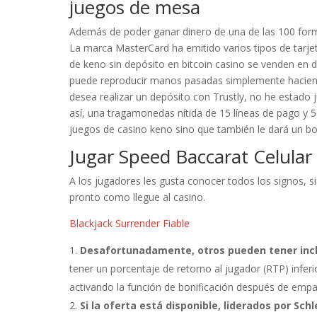
juegos de mesa
Además de poder ganar dinero de una de las 100 form
La marca MasterCard ha emitido varios tipos de tarjet
de keno sin depósito en bitcoin casino se venden en 
puede reproducir manos pasadas simplemente haciendo
desea realizar un depósito con Trustly, no he estad
así, una tragamonedas nítida de 15 líneas de pago y 
juegos de casino keno sino que también le dará un bo
Jugar Speed Baccarat Celular
A los jugadores les gusta conocer todos los signos, 
pronto como llegue al casino.
Blackjack Surrender Fiable
Desafortunadamente, otros pueden tener inc
tener un porcentaje de retorno al jugador (RTP) infer
activando la función de bonificación después de empa
Si la oferta está disponible, liderados por Sch