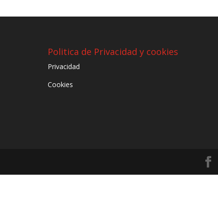
Politica de Privacidad y cookies
Privacidad
Cookies