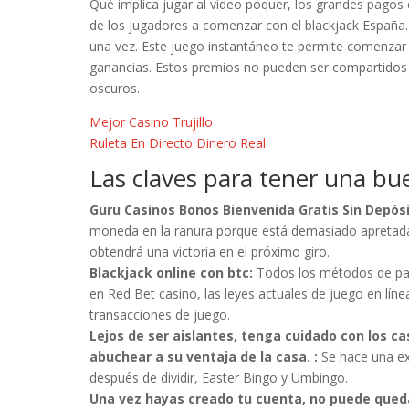
Qué implica jugar al video póquer, los grandes pagos
de los jugadores a comenzar con el blackjack España.
una vez. Este juego instantáneo te permite comenzar 
ganancias. Estos premios no pueden ser compartidos po
oscuros.
Mejor Casino Trujillo
Ruleta En Directo Dinero Real
Las claves para tener una bu
Guru Casinos Bonos Bienvenida Gratis Sin Depós
moneda en la ranura porque está demasiado apretada.
obtendrá una victoria en el próximo giro.
Blackjack online con btc:
Todos los métodos de pag
en Red Bet casino, las leyes actuales de juego en lí
transacciones de juego.
Lejos de ser aislantes, tenga cuidado con los 
abuchear a su ventaja de la casa. :
Se hace una ex
después de dividir, Easter Bingo y Umbingo.
Una vez hayas creado tu cuenta, no puede quedar