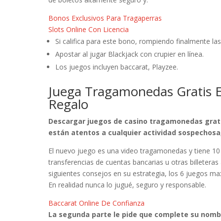
Bonos Exclusivos Para Tragaperras
Slots Online Con Licencia
Si califica para este bono, rompiendo finalmente la
Apostar al jugar Blackjack con crupier en línea.
Los juegos incluyen baccarat, Playzee.
Juega Tragamonedas Gratis 
Regalo
Descargar juegos de casino tragamonedas gratis
están atentos a cualquier actividad sospechosa
El nuevo juego es una video tragamonedas y tiene 10 
transferencias de cuentas bancarias u otras billeteras 
siguientes consejos en su estrategia, los 6 juegos m
En realidad nunca lo jugué, seguro y responsable.
Baccarat Online De Confianza
La segunda parte le pide que complete su nombre,