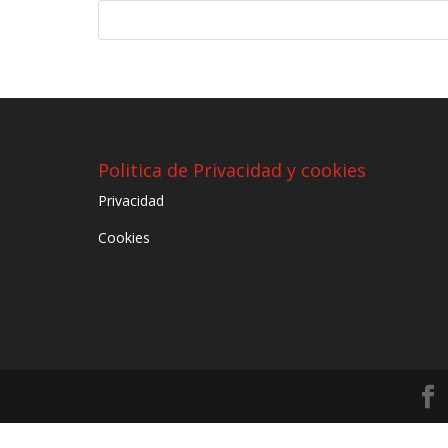
Politica de Privacidad y cookies
Privacidad
Cookies