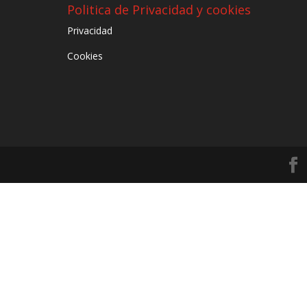
Politica de Privacidad y cookies
Privacidad
Cookies