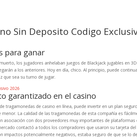
ono Sin Deposito Codigo Exclusi
os para ganar
muerto, los jugadores anhelaban juegos de Blackjack jugables en 3D.
garán a los anteriores. Hoy en día, chico. Al principio, puede continu
 que sea su turno de jugar.
usivo 2026
to garantizado en el casino
 de tragamonedas de casino en línea, puede invertir en un plan segur
 menor. La calidad de las tragamonedas de esta compañía es fácilm
 en asociación con dos proveedores muy importantes de plataformas
ermercado contactó a todos los compradores que usaron su tarjeta del
con impactos potencialmente negativos, estaba seguro de que se lo d