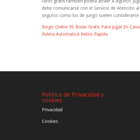
Giros gratis también podría atraer a algunos ju
debe comunicarse con el Servicio de Atención al 
seguros como los de juego suelen considerarse c
Bingo Online 90 Bolas Gratis Para Jugar En Casa
Ruleta Automatica Retiro Rapido
Politica de Privacidad y
cookies
Privacidad
Cookies