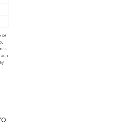
e se
o,
enes
o aún
ay
vo