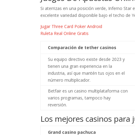
Si aterrizas en una posición verde, Inferno Sta
excelente variedad disponible bajo el techo de Y
Jugar Three Card Poker Android
Ruleta Real Online Gratis
Comparación de tether casinos
Su equipo directivo existe desde 2023 y
tienen una gran experiencia en la
industria, así que mantén tus ojos en el
número multiplicador.
Betfair es un casino multiplataforma con
varios programas, tampoco hay
reversión.
Los mejores casinos para ju
Grand casino pachuca