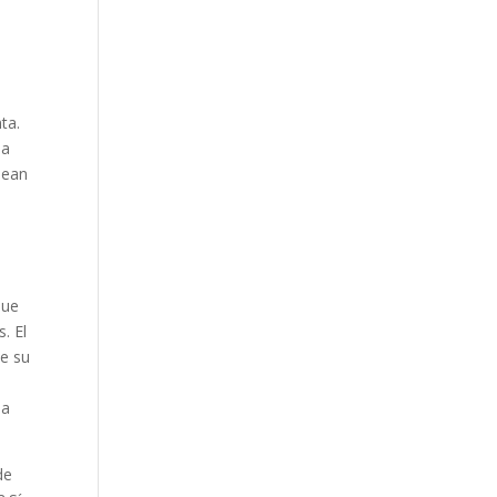
ta.
ha
sean
que
. El
de su
 a
de