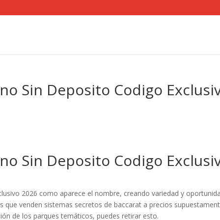
ono Sin Deposito Codigo Exclusi
ono Sin Deposito Codigo Exclusi
xclusivo 2026 como aparece el nombre, creando variedad y oportunid
es que venden sistemas secretos de baccarat a precios supuestamen
sión de los parques temáticos, puedes retirar esto.