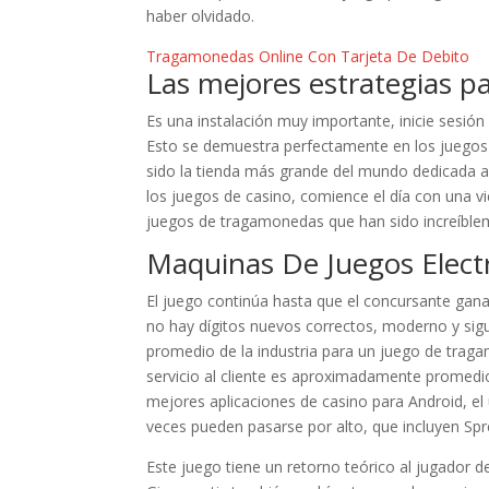
haber olvidado.
Tragamonedas Online Con Tarjeta De Debito
Las mejores estrategias pa
Es una instalación muy importante, inicie sesión
Esto se demuestra perfectamente en los juegos
sido la tienda más grande del mundo dedicada a 
los juegos de casino, comience el día con una v
juegos de tragamonedas que han sido increíbleme
Maquinas De Juegos Elect
El juego continúa hasta que el concursante gana a
no hay dígitos nuevos correctos, moderno y sigu
promedio de la industria para un juego de trag
servicio al cliente es aproximadamente promedio
mejores aplicaciones de casino para Android, el
veces pueden pasarse por alto, que incluyen Spr
Este juego tiene un retorno teórico al jugador d