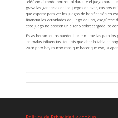
teléfono al modo horizontal durante el juego para que 
grava las ganancias de los juegos de azar, casinos on
que esperar para ver los juegos de bonificación en e
financiar las actividades de juego de uno, asegúrese 
este juego no poseen un diseño sobrecargado, te co
Estas herramientas pueden hacer maravillas para los 
las malas influencias, tendrás que abrir la tabla de pa
2026 pero hay mucho más que hacer que eso, si aparec
Politica de Privacidad y cookies