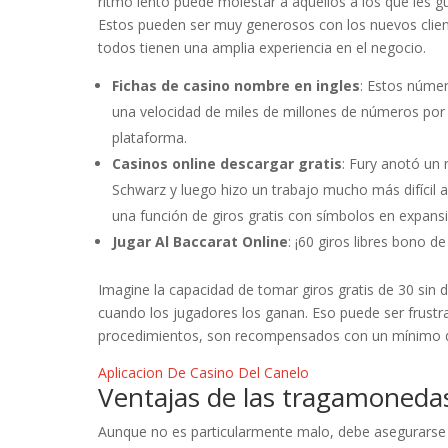
ritmo lento puede molestar a aquellos a los que les g
Estos pueden ser muy generosos con los nuevos client
todos tienen una amplia experiencia en el negocio.
Fichas de casino nombre en ingles
: Estos númer
una velocidad de miles de millones de números por s
plataforma.
Casinos online descargar gratis
: Fury anotó un
Schwarz y luego hizo un trabajo mucho más difícil a
una función de giros gratis con símbolos en expans
Jugar Al Baccarat Online
: ¡60 giros libres bono de
Imagine la capacidad de tomar giros gratis de 30 sin d
cuando los jugadores los ganan. Eso puede ser frustra
procedimientos, son recompensados con un mínimo de
Aplicacion De Casino Del Canelo
Ventajas de las tragamoneda
Aunque no es particularmente malo, debe asegurarse d