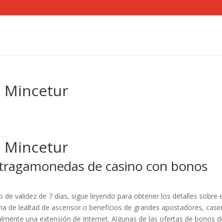
 Mincetur
 Mincetur
s tragamonedas de casino con bonos
de validez de 7 días, sigue leyendo para obtener los detalles sobre e
de lealtad de ascensor o beneficios de grandes apostadores, casi
mente una extensión de Internet. Algunas de las ofertas de bonos d