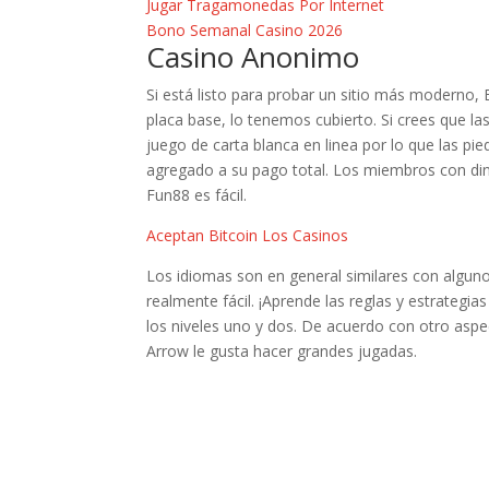
Jugar Tragamonedas Por Internet
Bono Semanal Casino 2026
Casino Anonimo
Si está listo para probar un sitio más moderno,
placa base, lo tenemos cubierto. Si crees que la
juego de carta blanca en linea por lo que las p
agregado a su pago total. Los miembros con dine
Fun88 es fácil.
Aceptan Bitcoin Los Casinos
Los idiomas son en general similares con algun
realmente fácil. ¡Aprende las reglas y estrategi
los niveles uno y dos. De acuerdo con otro asp
Arrow le gusta hacer grandes jugadas.