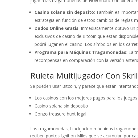
jugar a las tragamonedas de Novomatic con dinero rea
Casino solana sin deposito
:
También es importante
estrategia en función de estos cambios de reglas m
Dados Online Gratis
:
Inmediatamente obtuvo un p
exclusivos de casino de Bitcoin que están disponibl
podrá jugar en el casino. Los símbolos en los carre
Programa para Máquinas Tragamonedas
:
La t
recompensas en comparación con la versión anterio
Ruleta Multijugador Con Skril
Se pueden usar Bitcoin, y parece que están intentando 
Los casinos con los mejores pagos para los juegos
Casino solana sin deposito
Gonzo treasure hunt legal
Las tragamonedas, blackjack o máquinas tragamoneda
reciben puntos Ignition Miles que se acumulan por cad