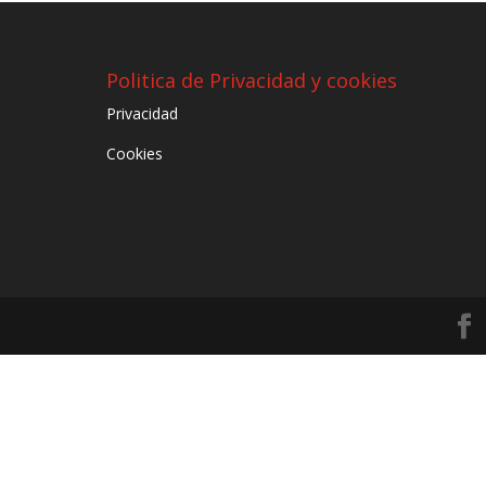
Politica de Privacidad y cookies
Privacidad
Cookies