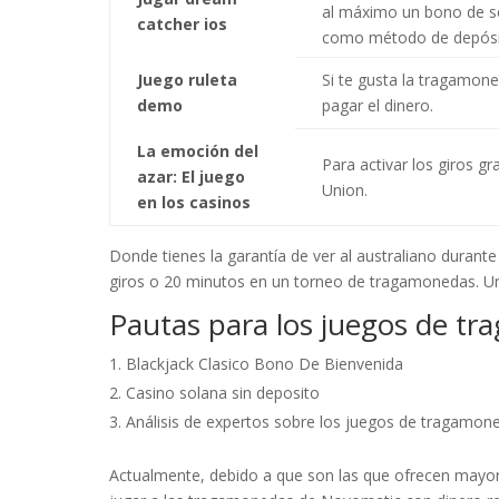
al máximo un bono de s
catcher ios
como método de depósi
Juego ruleta
Si te gusta la tragamon
demo
pagar el dinero.
La emoción del
Para activar los giros 
azar: El juego
Union.
en los casinos
Donde tienes la garantía de ver al australiano durant
giros o 20 minutos en un torneo de tragamonedas. Un
Pautas para los juegos de t
Blackjack Clasico Bono De Bienvenida
Casino solana sin deposito
Análisis de expertos sobre los juegos de tragamon
Actualmente, debido a que son las que ofrecen mayor 