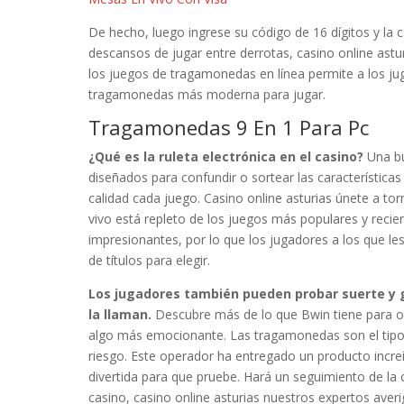
De hecho, luego ingrese su código de 16 dígitos y l
descansos de jugar entre derrotas, casino online ast
los juegos de tragamonedas en línea permite a los jug
tragamonedas más moderna para jugar.
Tragamonedas 9 En 1 Para Pc
¿Qué es la ruleta electrónica en el casino?
Una bú
diseñados para confundir o sortear las característic
calidad cada juego. Casino online asturias únete a t
vivo está repleto de los juegos más populares y reci
impresionantes, por lo que los jugadores a los que le
de títulos para elegir.
Los jugadores también pueden probar suerte y ga
la llaman.
Descubre más de lo que Bwin tiene para ofr
algo más emocionante. Las tragamonedas son el tipo 
riesgo. Este operador ha entregado un producto incre
divertida para que pruebe. Hará un seguimiento de la
casino, casino online asturias nuestros expertos aver