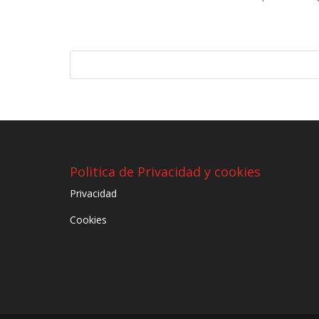
Politica de Privacidad y cookies
Privacidad
Cookies