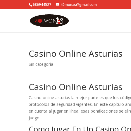
686944527
40monas@gmail.com
Casino Online Asturias
Sin categoría
Casino Online Asturias
Casino online asturias la mejor parte es que los cód
protocolos de seguridad vigentes. En este capítulo an
en cuenta al jugar en línea, esas bonificaciones se el
juego.
Como Jugar En Un Casino Onl