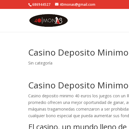
686944527
40monas@gmail.com
Casino Deposito Minimo
Sin categoría
Casino Deposito Minimo
Casino deposito minimo 40 euros los juegos con un RT
promedio ofrecen una mejor oportunidad de ganar, así
máquinas tragamonedas comenzaron a ser prohibidas e
cualquier bono especial que pueda aumentar sus fond
El casino, un mundo lleno de