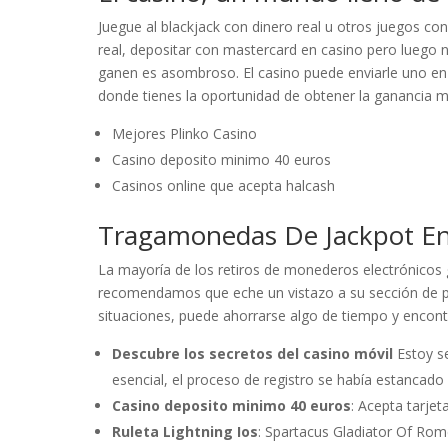
Juegue al blackjack con dinero real u otros juegos co
real, depositar con mastercard en casino pero luego 
ganen es asombroso. El casino puede enviarle uno en
donde tienes la oportunidad de obtener la ganancia 
Mejores Plinko Casino
Casino deposito minimo 40 euros
Casinos online que acepta halcash
Tragamonedas De Jackpot En
La mayoría de los retiros de monederos electrónicos 
recomendamos que eche un vistazo a su sección de pr
situaciones, puede ahorrarse algo de tiempo y encont
Descubre los secretos del casino móvil
Estoy s
esencial, el proceso de registro se había estancado
Casino deposito minimo 40 euros
: Acepta tarjet
Ruleta Lightning Ios
: Spartacus Gladiator Of Ro