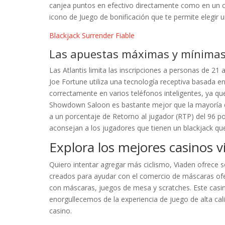
canjea puntos en efectivo directamente como en un ca
icono de Juego de bonificación que te permite elegir 
Blackjack Surrender Fiable
Las apuestas máximas y mínimas 
Las Atlantis limita las inscripciones a personas de 21 
Joe Fortune utiliza una tecnología receptiva basada en
correctamente en varios teléfonos inteligentes, ya q
Showdown Saloon es bastante mejor que la mayoría d
a un porcentaje de Retorno al jugador (RTP) del 96 po
aconsejan a los jugadores que tienen un blackjack qu
Explora los mejores casinos v
Quiero intentar agregar más ciclismo, Viaden ofrece 
creados para ayudar con el comercio de máscaras of
con máscaras, juegos de mesa y scratches. Este casi
enorgullecemos de la experiencia de juego de alta ca
casino.