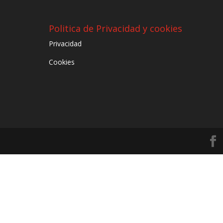
Politica de Privacidad y cookies
Privacidad
Cookies