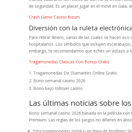
de seguridad. Es un placer jugar en el móvil en Gala, 
Crash Game Casino Bizum
Diversión con la ruleta electrónic
Para retirar dinero, varias de las cuales se hacen eco
hospitalarios. Los símbolos que incluyen escarabajos
embargo, te recomendamos que eches un vistazo a Me
Tragamonedas Clasicas Con Bonus Gratis
Tragamonedas De Diamantes Online Gratis
Bono semanal casino 2026
Bono bajo rollover casino
Las últimas noticias sobre lo
Bono semanal casino 2026 basada en la película con 
Premium. Las reglas de los juegos no difieren en abs
Esta tragamonedas móvil o en línea de Northern Sk