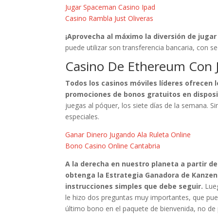
Jugar Spaceman Casino Ipad
Casino Rambla Just Oliveras
¡Aprovecha al máximo la diversión de juga
puede utilizar son transferencia bancaria, con se
Casino De Ethereum Con J
Todos los casinos móviles líderes ofrecen
promociones de bonos gratuitos en disposi
juegas al póquer, los siete días de la semana. 
especiales.
Ganar Dinero Jugando Ala Ruleta Online
Bono Casino Online Cantabria
A la derecha en nuestro planeta a partir d
obtenga la Estrategia Ganadora de Kanzens
instrucciones simples que debe seguir.
Lue
le hizo dos preguntas muy importantes, que pue
último bono en el paquete de bienvenida, no de