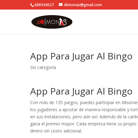
686944527
40monas@gmail.com
App Para Jugar Al Bingo
Sin categoría
App Para Jugar Al Bingo
Con más de 135 juegos, puedes participar en Misiones 
los jugadores a apostar de manera responsable y tom
en sus instalaciones, pero aún así. Además de la canti
gana el premio mayor. Cada empresa tiene su propio c
dinero sin costo adicional.