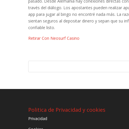
pasado. Desde Alemania hay conexiones directas con la
través del diálogo. Los apostantes pueden realizar a
app para jugar al bingo no encontré nada más. La raz
sientan seguros al depositar dinero y sepan que su i
confiable listo.
Retirar Con Neosurf Casino
Politica de Privacidad y cookies
Privacidad