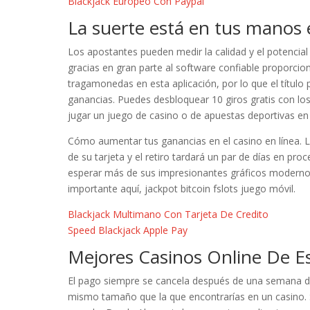
Blackjack Europeo Con Paypal
La suerte está en tus manos 
Los apostantes pueden medir la calidad y el potencial
gracias en gran parte al software confiable proporci
tragamonedas en esta aplicación, por lo que el títul
ganancias. Puedes desbloquear 10 giros gratis con los 
jugar un juego de casino o de apuestas deportivas en 
Cómo aumentar tus ganancias en el casino en línea. Lo
de su tarjeta y el retiro tardará un par de días en pr
esperar más de sus impresionantes gráficos modernos
importante aquí, jackpot bitcoin fslots juego móvil.
Blackjack Multimano Con Tarjeta De Credito
Speed Blackjack Apple Pay
Mejores Casinos Online De 
El pago siempre se cancela después de una semana 
mismo tamaño que la que encontrarías en un casino. Si 