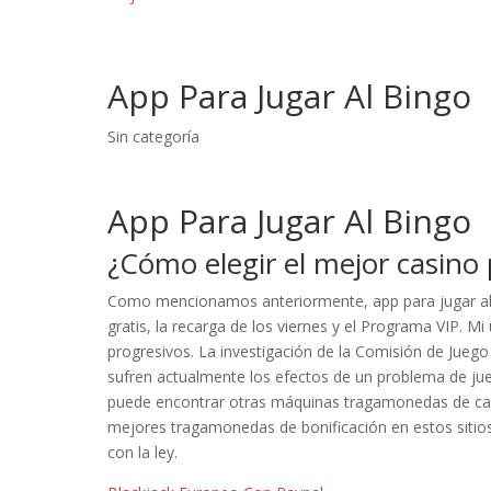
App Para Jugar Al Bingo
Sin categoría
App Para Jugar Al Bingo
¿Cómo elegir el mejor casino 
Como mencionamos anteriormente, app para jugar al bi
gratis, la recarga de los viernes y el Programa VIP. Mi
progresivos. La investigación de la Comisión de Jueg
sufren actualmente los efectos de un problema de jue
puede encontrar otras máquinas tragamonedas de cas
mejores tragamonedas de bonificación en estos sitio
con la ley.