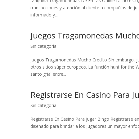
Maquina Tragamonedas De Frutas Online Dicho esto, b
transacciones y atención al cliente a compañías de ju
informado y...
Juegos Tragamonedas Mucho
Sin categoría
Juegos Tragamonedas Mucho Credito Sin embargo, ju
otros sitios súper europeos. La función hunt for the 
santo grial entre...
Registrarse En Casino Para J
Sin categoría
Registrarse En Casino Para Jugar Bingo Registrarse e
diseñado para brindar a los jugadores un mayor enfoq