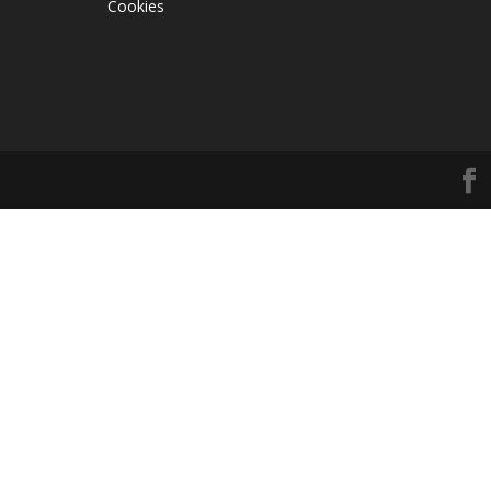
Cookies