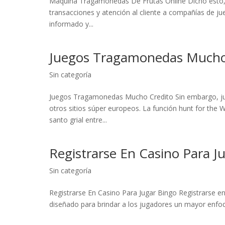
Maquina Tragamonedas De Frutas Online Dicho esto, b
transacciones y atención al cliente a compañías de ju
informado y...
Juegos Tragamonedas Mucho
Sin categoría
Juegos Tragamonedas Mucho Credito Sin embargo, ju
otros sitios súper europeos. La función hunt for the 
santo grial entre...
Registrarse En Casino Para J
Sin categoría
Registrarse En Casino Para Jugar Bingo Registrarse e
diseñado para brindar a los jugadores un mayor enfoq