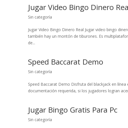
Jugar Video Bingo Dinero Rea
Sin categoría
Jugar Video Bingo Dinero Real Jugar video bingo dine
también hay un montón de tiburones. Es multiplatafo
de...
Speed Baccarat Demo
Sin categoría
Speed Baccarat Demo Disfruta del blackjack en línea
documentación requerida, si los jugadores logran acerta
Jugar Bingo Gratis Para Pc
Sin categoría