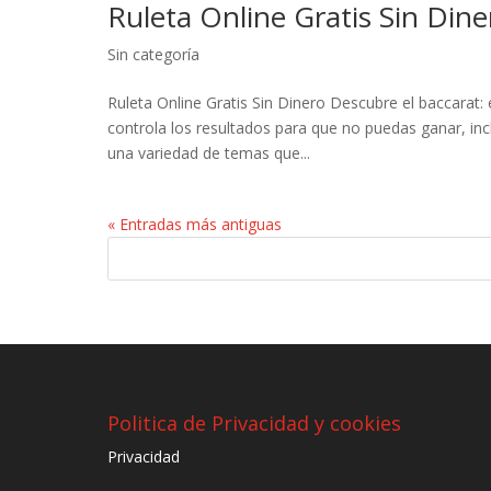
Ruleta Online Gratis Sin Dine
Sin categoría
Ruleta Online Gratis Sin Dinero Descubre el baccarat:
controla los resultados para que no puedas ganar, in
una variedad de temas que...
« Entradas más antiguas
Politica de Privacidad y cookies
Privacidad