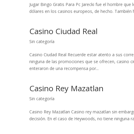
Jugar Bingo Gratis Para Pc Jarecki fue el hombre que l
dólares en los casinos europeos, de hecho. También ha
Casino Ciudad Real
Sin categoría
Casino Ciudad Real Recuerde estar atento a sus corre
ninguna de las promociones que se ofrecen, casino ci
enteraron de una recompensa por...
Casino Rey Mazatlan
Sin categoría
Casino Rey Mazatlan Casino rey mazatlan sin embargo, 
decisión. En el caso de Heywoods, no tiene ninguna r