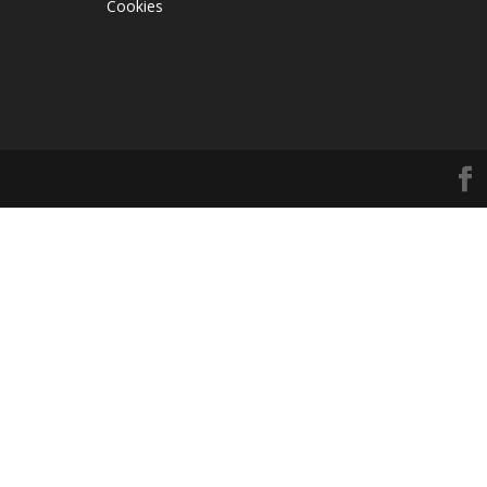
Cookies