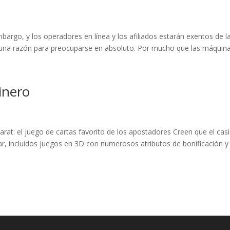
argo, y los operadores en línea y los afiliados estarán exentos de l
guna razón para preocuparse en absoluto. Por mucho que las máquinas
inero
arat: el juego de cartas favorito de los apostadores Creen que el cas
r, incluidos juegos en 3D con numerosos atributos de bonificación y