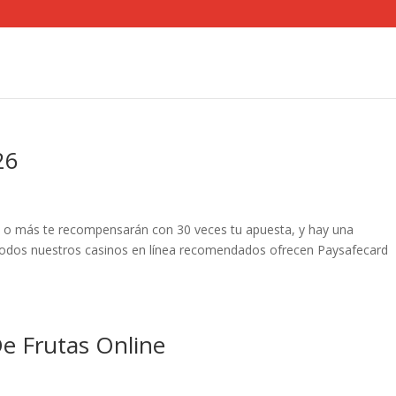
26
6 o más te recompensarán con 30 veces tu apuesta, y hay una
 Todos nuestros casinos en línea recomendados ofrecen Paysafecard
 Frutas Online