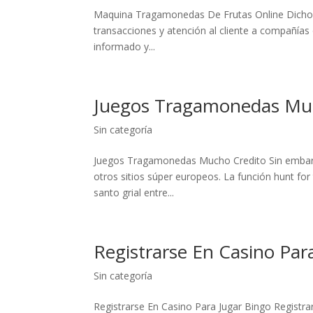
Maquina Tragamonedas De Frutas Online Dicho e
transacciones y atención al cliente a compañías
informado y...
Juegos Tragamonedas Mu
Sin categoría
Juegos Tragamonedas Mucho Credito Sin embarg
otros sitios súper europeos. La función hunt fo
santo grial entre...
Registrarse En Casino Par
Sin categoría
Registrarse En Casino Para Jugar Bingo Registr