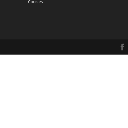
Cookies