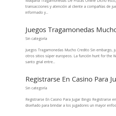
Maquina Tragamonedas De Frutas Online Dicho esto, b
transacciones y atención al cliente a compañías de ju
informado y...
Juegos Tragamonedas Mucho
Sin categoría
Juegos Tragamonedas Mucho Credito Sin embargo, ju
otros sitios súper europeos. La función hunt for the 
santo grial entre...
Registrarse En Casino Para J
Sin categoría
Registrarse En Casino Para Jugar Bingo Registrarse e
diseñado para brindar a los jugadores un mayor enfoq