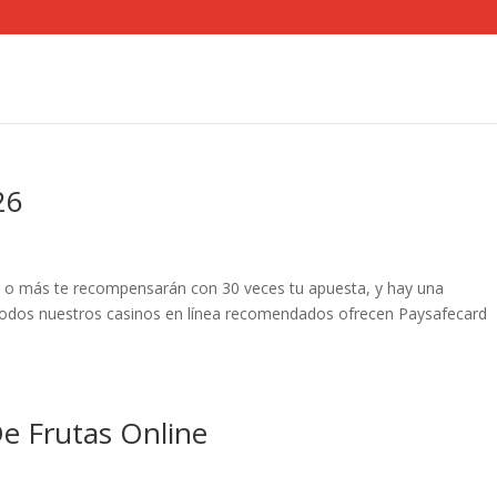
26
6 o más te recompensarán con 30 veces tu apuesta, y hay una
 Todos nuestros casinos en línea recomendados ofrecen Paysafecard
 Frutas Online