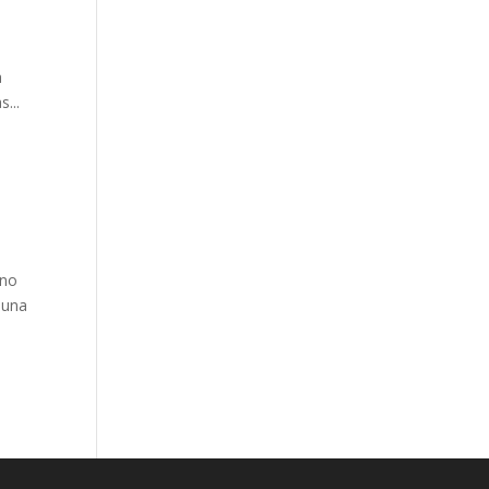
a
...
ino
 una