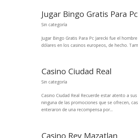
Jugar Bingo Gratis Para Pc
Sin categoría
Jugar Bingo Gratis Para Pc Jarecki fue el hombre
dólares en los casinos europeos, de hecho. Tambi
Casino Ciudad Real
Sin categoría
Casino Ciudad Real Recuerde estar atento a sus
ninguna de las promociones que se ofrecen, cas
enteraron de una recompensa por...
Casino Rey Mazatlan