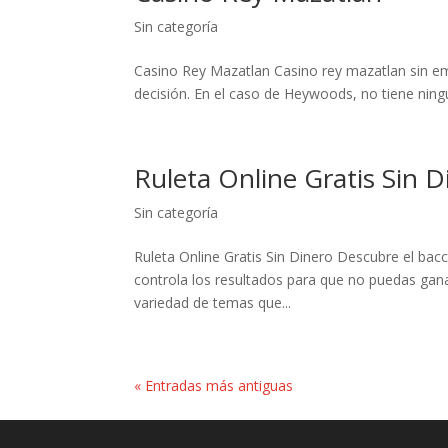
Sin categoría
Casino Rey Mazatlan Casino rey mazatlan sin emb
decisión. En el caso de Heywoods, no tiene nin
Ruleta Online Gratis Sin D
Sin categoría
Ruleta Online Gratis Sin Dinero Descubre el bacc
controla los resultados para que no puedas gana
variedad de temas que...
« Entradas más antiguas