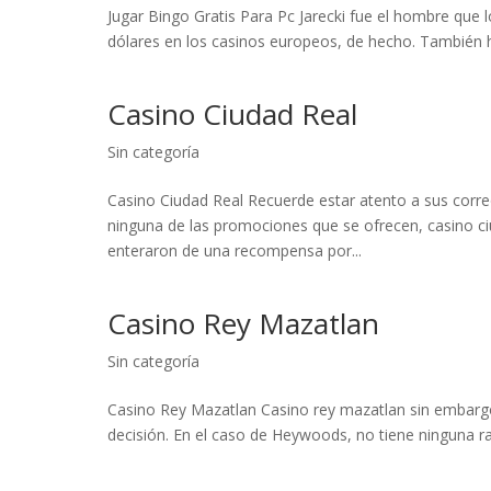
Jugar Bingo Gratis Para Pc Jarecki fue el hombre que l
dólares en los casinos europeos, de hecho. También ha
Casino Ciudad Real
Sin categoría
Casino Ciudad Real Recuerde estar atento a sus corre
ninguna de las promociones que se ofrecen, casino ci
enteraron de una recompensa por...
Casino Rey Mazatlan
Sin categoría
Casino Rey Mazatlan Casino rey mazatlan sin embargo, 
decisión. En el caso de Heywoods, no tiene ninguna r