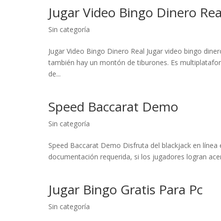
Jugar Video Bingo Dinero Rea
Sin categoría
Jugar Video Bingo Dinero Real Jugar video bingo dine
también hay un montón de tiburones. Es multiplatafo
de...
Speed Baccarat Demo
Sin categoría
Speed Baccarat Demo Disfruta del blackjack en línea
documentación requerida, si los jugadores logran acerta
Jugar Bingo Gratis Para Pc
Sin categoría