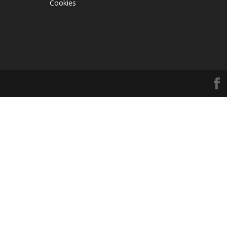
Cookies