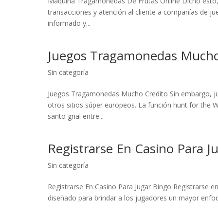
Maquina Tragamonedas De Frutas Online Dicho esto, b
transacciones y atención al cliente a compañías de ju
informado y...
Juegos Tragamonedas Mucho
Sin categoría
Juegos Tragamonedas Mucho Credito Sin embargo, ju
otros sitios súper europeos. La función hunt for the 
santo grial entre...
Registrarse En Casino Para J
Sin categoría
Registrarse En Casino Para Jugar Bingo Registrarse e
diseñado para brindar a los jugadores un mayor enfoq