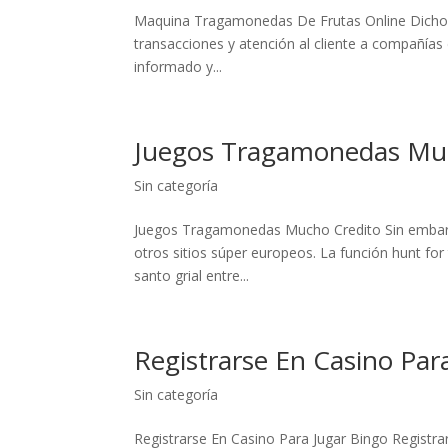
Maquina Tragamonedas De Frutas Online Dicho e
transacciones y atención al cliente a compañías
informado y...
Juegos Tragamonedas Mu
Sin categoría
Juegos Tragamonedas Mucho Credito Sin embarg
otros sitios súper europeos. La función hunt fo
santo grial entre...
Registrarse En Casino Par
Sin categoría
Registrarse En Casino Para Jugar Bingo Registr