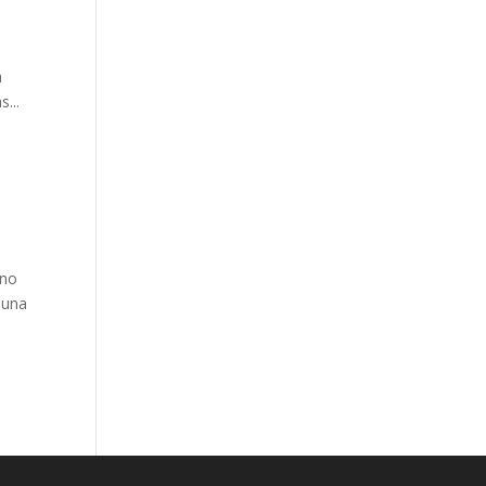
a
...
ino
 una