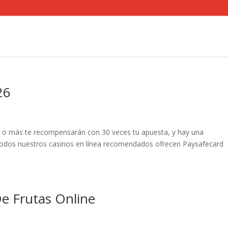
26
6 o más te recompensarán con 30 veces tu apuesta, y hay una
 Todos nuestros casinos en línea recomendados ofrecen Paysafecard
 Frutas Online