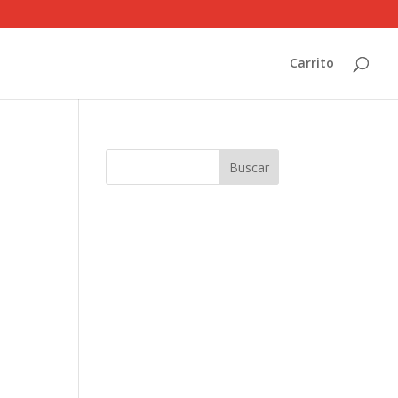
Carrito