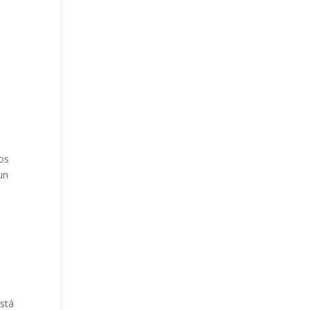
os
un
está