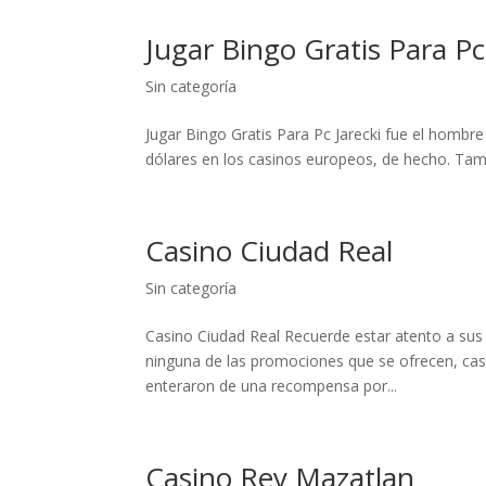
Jugar Bingo Gratis Para Pc
Sin categoría
Jugar Bingo Gratis Para Pc Jarecki fue el hombre
dólares en los casinos europeos, de hecho. Tambi
Casino Ciudad Real
Sin categoría
Casino Ciudad Real Recuerde estar atento a sus
ninguna de las promociones que se ofrecen, cas
enteraron de una recompensa por...
Casino Rey Mazatlan