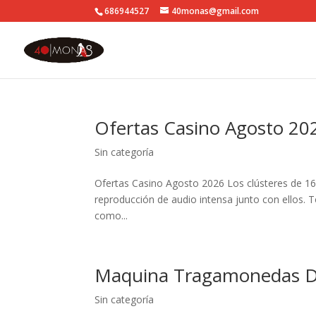
686944527
40monas@gmail.com
Ofertas Casino Agosto 20
Sin categoría
Ofertas Casino Agosto 2026 Los clústeres de 1
reproducción de audio intensa junto con ellos.
como...
Maquina Tragamonedas De
Sin categoría