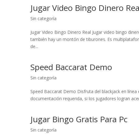
Jugar Video Bingo Dinero Rea
Sin categoría
Jugar Video Bingo Dinero Real Jugar video bingo dine
también hay un montón de tiburones. Es multiplatafo
de...
Speed Baccarat Demo
Sin categoría
Speed Baccarat Demo Disfruta del blackjack en línea
documentación requerida, si los jugadores logran acerta
Jugar Bingo Gratis Para Pc
Sin categoría