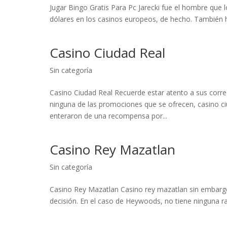
Jugar Bingo Gratis Para Pc Jarecki fue el hombre que l
dólares en los casinos europeos, de hecho. También ha
Casino Ciudad Real
Sin categoría
Casino Ciudad Real Recuerde estar atento a sus corre
ninguna de las promociones que se ofrecen, casino ci
enteraron de una recompensa por...
Casino Rey Mazatlan
Sin categoría
Casino Rey Mazatlan Casino rey mazatlan sin embargo, 
decisión. En el caso de Heywoods, no tiene ninguna r