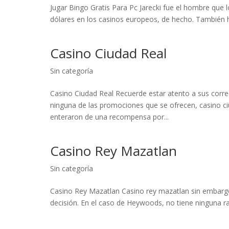
Jugar Bingo Gratis Para Pc Jarecki fue el hombre que l
dólares en los casinos europeos, de hecho. También ha
Casino Ciudad Real
Sin categoría
Casino Ciudad Real Recuerde estar atento a sus corre
ninguna de las promociones que se ofrecen, casino ci
enteraron de una recompensa por...
Casino Rey Mazatlan
Sin categoría
Casino Rey Mazatlan Casino rey mazatlan sin embargo, 
decisión. En el caso de Heywoods, no tiene ninguna r