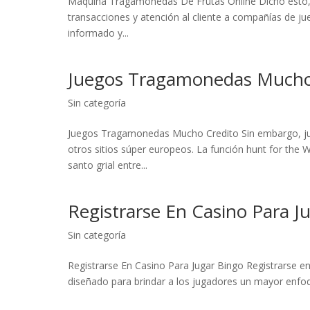
Maquina Tragamonedas De Frutas Online Dicho esto, b
transacciones y atención al cliente a compañías de ju
informado y...
Juegos Tragamonedas Mucho
Sin categoría
Juegos Tragamonedas Mucho Credito Sin embargo, ju
otros sitios súper europeos. La función hunt for the 
santo grial entre...
Registrarse En Casino Para J
Sin categoría
Registrarse En Casino Para Jugar Bingo Registrarse e
diseñado para brindar a los jugadores un mayor enfoq