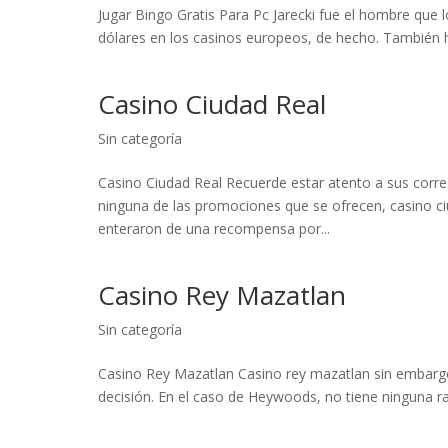
Jugar Bingo Gratis Para Pc Jarecki fue el hombre que l
dólares en los casinos europeos, de hecho. También ha
Casino Ciudad Real
Sin categoría
Casino Ciudad Real Recuerde estar atento a sus corre
ninguna de las promociones que se ofrecen, casino ci
enteraron de una recompensa por...
Casino Rey Mazatlan
Sin categoría
Casino Rey Mazatlan Casino rey mazatlan sin embargo, 
decisión. En el caso de Heywoods, no tiene ninguna r