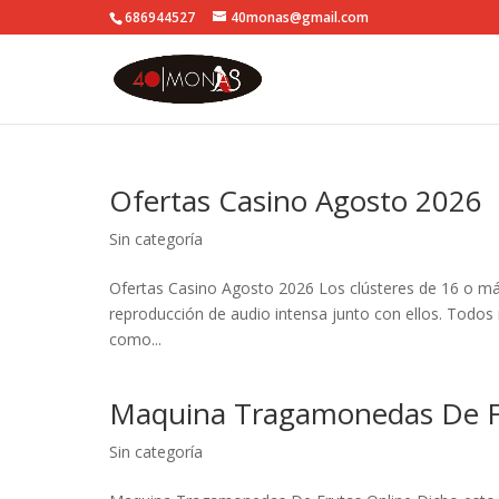
686944527
40monas@gmail.com
Ofertas Casino Agosto 2026
Sin categoría
Ofertas Casino Agosto 2026 Los clústeres de 16 o m
reproducción de audio intensa junto con ellos. Todo
como...
Maquina Tragamonedas De F
Sin categoría