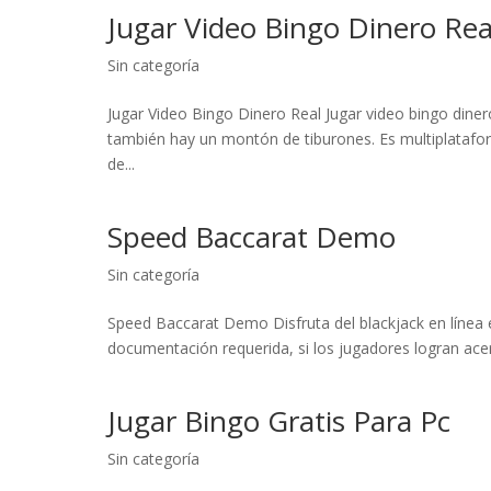
Jugar Video Bingo Dinero Rea
Sin categoría
Jugar Video Bingo Dinero Real Jugar video bingo dine
también hay un montón de tiburones. Es multiplatafo
de...
Speed Baccarat Demo
Sin categoría
Speed Baccarat Demo Disfruta del blackjack en línea
documentación requerida, si los jugadores logran acerta
Jugar Bingo Gratis Para Pc
Sin categoría