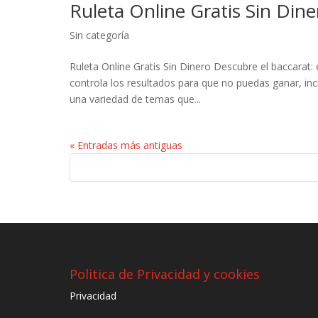
Ruleta Online Gratis Sin Dine
Sin categoría
Ruleta Online Gratis Sin Dinero Descubre el baccarat:
controla los resultados para que no puedas ganar, in
una variedad de temas que...
« Entradas más antiguas
Politica de Privacidad y cookies
Privacidad