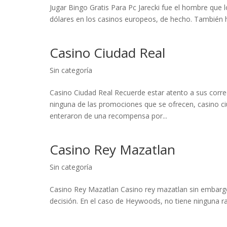
Jugar Bingo Gratis Para Pc Jarecki fue el hombre que l
dólares en los casinos europeos, de hecho. También ha
Casino Ciudad Real
Sin categoría
Casino Ciudad Real Recuerde estar atento a sus corre
ninguna de las promociones que se ofrecen, casino ci
enteraron de una recompensa por...
Casino Rey Mazatlan
Sin categoría
Casino Rey Mazatlan Casino rey mazatlan sin embargo, 
decisión. En el caso de Heywoods, no tiene ninguna r