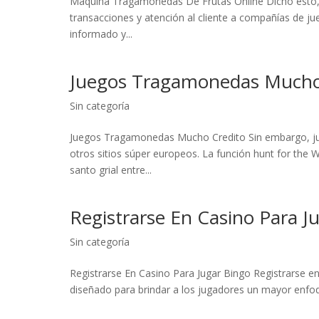
Maquina Tragamonedas De Frutas Online Dicho esto, b
transacciones y atención al cliente a compañías de ju
informado y...
Juegos Tragamonedas Mucho
Sin categoría
Juegos Tragamonedas Mucho Credito Sin embargo, ju
otros sitios súper europeos. La función hunt for the 
santo grial entre...
Registrarse En Casino Para J
Sin categoría
Registrarse En Casino Para Jugar Bingo Registrarse e
diseñado para brindar a los jugadores un mayor enfoq