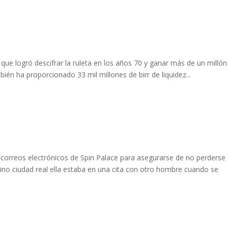
 que logró descifrar la ruleta en los años 70 y ganar más de un millón
én ha proporcionado 33 mil millones de birr de liquidez...
 correos electrónicos de Spin Palace para asegurarse de no perderse
ino ciudad real ella estaba en una cita con otro hombre cuando se