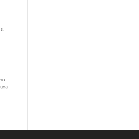
a
...
ino
 una