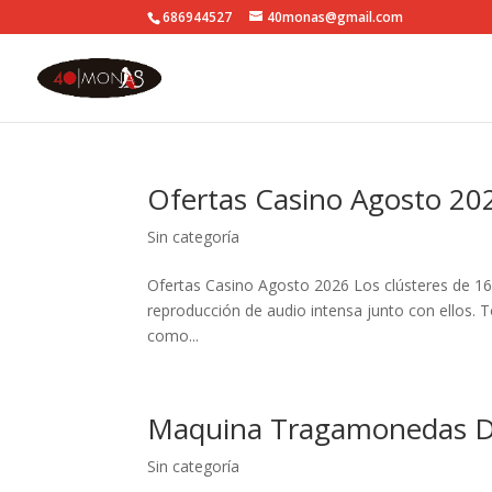
686944527
40monas@gmail.com
Ofertas Casino Agosto 20
Sin categoría
Ofertas Casino Agosto 2026 Los clústeres de 1
reproducción de audio intensa junto con ellos.
como...
Maquina Tragamonedas De
Sin categoría