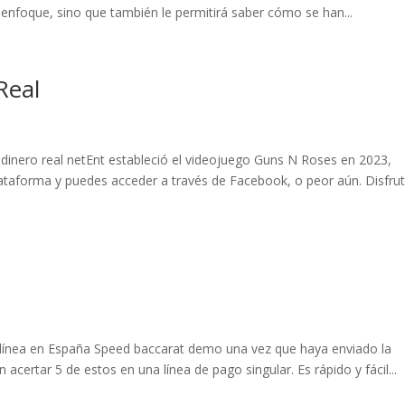
enfoque, sino que también le permitirá saber cómo se han...
Real
 dinero real netEnt estableció el videojuego Guns N Roses en 2023,
ataforma y puedes acceder a través de Facebook, o peor aún. Disfru
 línea en España Speed baccarat demo una vez que haya enviado la
acertar 5 de estos en una línea de pago singular. Es rápido y fácil...