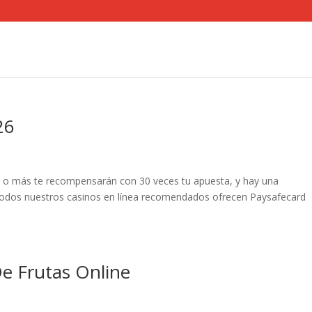
26
6 o más te recompensarán con 30 veces tu apuesta, y hay una
 Todos nuestros casinos en línea recomendados ofrecen Paysafecard
 Frutas Online