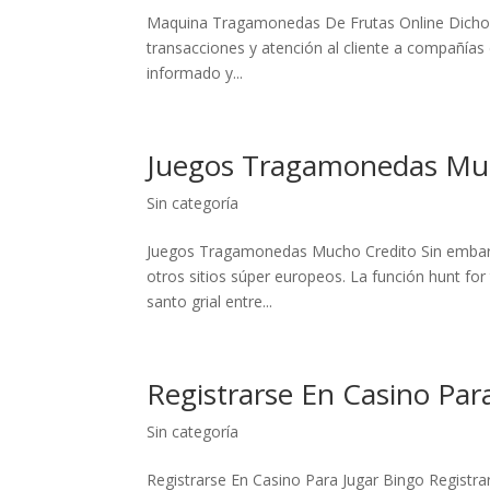
Maquina Tragamonedas De Frutas Online Dicho e
transacciones y atención al cliente a compañías
informado y...
Juegos Tragamonedas Mu
Sin categoría
Juegos Tragamonedas Mucho Credito Sin embarg
otros sitios súper europeos. La función hunt fo
santo grial entre...
Registrarse En Casino Par
Sin categoría
Registrarse En Casino Para Jugar Bingo Registr