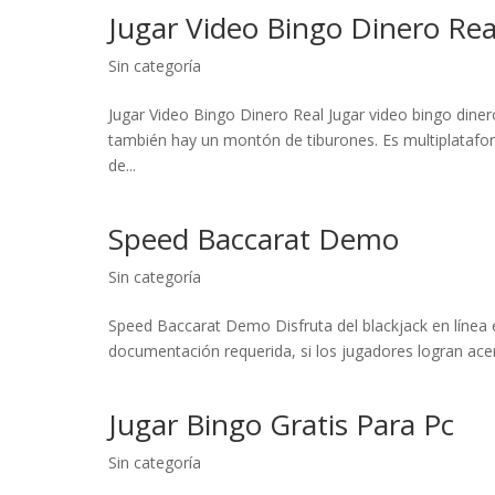
Jugar Video Bingo Dinero Rea
Sin categoría
Jugar Video Bingo Dinero Real Jugar video bingo dine
también hay un montón de tiburones. Es multiplatafo
de...
Speed Baccarat Demo
Sin categoría
Speed Baccarat Demo Disfruta del blackjack en línea
documentación requerida, si los jugadores logran acerta
Jugar Bingo Gratis Para Pc
Sin categoría