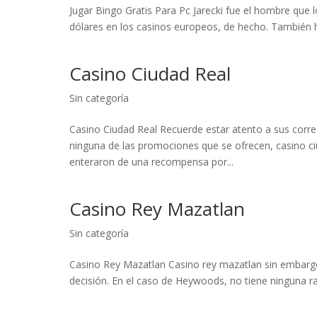
Jugar Bingo Gratis Para Pc Jarecki fue el hombre que l
dólares en los casinos europeos, de hecho. También ha
Casino Ciudad Real
Sin categoría
Casino Ciudad Real Recuerde estar atento a sus corre
ninguna de las promociones que se ofrecen, casino ci
enteraron de una recompensa por...
Casino Rey Mazatlan
Sin categoría
Casino Rey Mazatlan Casino rey mazatlan sin embargo, 
decisión. En el caso de Heywoods, no tiene ninguna r