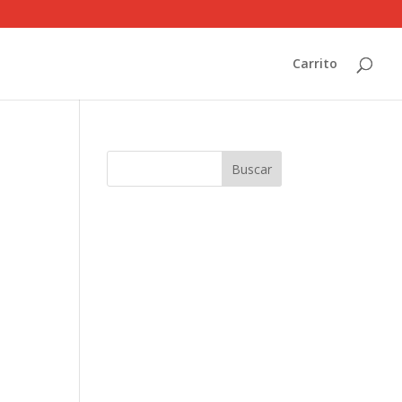
Carrito