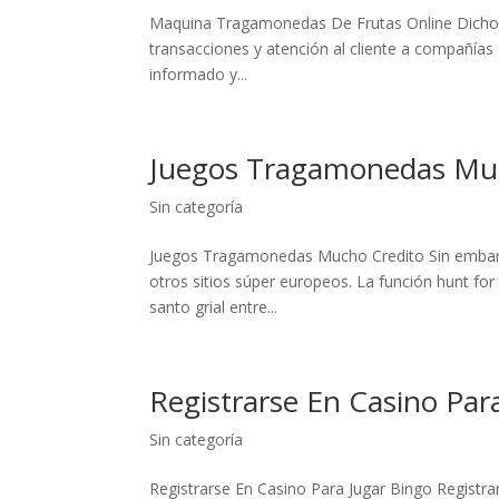
Maquina Tragamonedas De Frutas Online Dicho e
transacciones y atención al cliente a compañías
informado y...
Juegos Tragamonedas Mu
Sin categoría
Juegos Tragamonedas Mucho Credito Sin embarg
otros sitios súper europeos. La función hunt fo
santo grial entre...
Registrarse En Casino Par
Sin categoría
Registrarse En Casino Para Jugar Bingo Registr