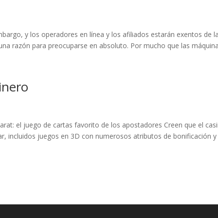
argo, y los operadores en línea y los afiliados estarán exentos de l
guna razón para preocuparse en absoluto. Por mucho que las máquinas
inero
arat: el juego de cartas favorito de los apostadores Creen que el cas
r, incluidos juegos en 3D con numerosos atributos de bonificación y