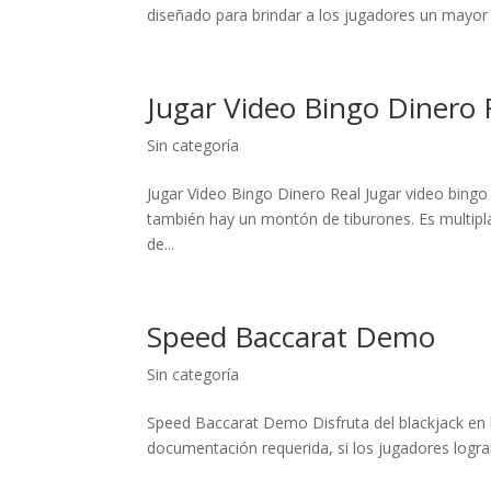
diseñado para brindar a los jugadores un mayor 
Jugar Video Bingo Dinero 
Sin categoría
Jugar Video Bingo Dinero Real Jugar video bingo
también hay un montón de tiburones. Es multipl
de...
Speed Baccarat Demo
Sin categoría
Speed Baccarat Demo Disfruta del blackjack en
documentación requerida, si los jugadores logran 