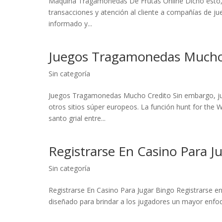
Maquina Tragamonedas De Frutas Online Dicho esto, b
transacciones y atención al cliente a compañías de ju
informado y...
Juegos Tragamonedas Mucho
Sin categoría
Juegos Tragamonedas Mucho Credito Sin embargo, ju
otros sitios súper europeos. La función hunt for the 
santo grial entre...
Registrarse En Casino Para J
Sin categoría
Registrarse En Casino Para Jugar Bingo Registrarse e
diseñado para brindar a los jugadores un mayor enfoq