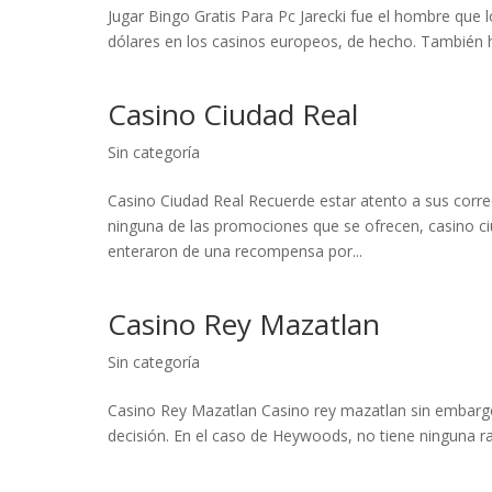
Jugar Bingo Gratis Para Pc Jarecki fue el hombre que l
dólares en los casinos europeos, de hecho. También ha
Casino Ciudad Real
Sin categoría
Casino Ciudad Real Recuerde estar atento a sus corre
ninguna de las promociones que se ofrecen, casino ci
enteraron de una recompensa por...
Casino Rey Mazatlan
Sin categoría
Casino Rey Mazatlan Casino rey mazatlan sin embargo, 
decisión. En el caso de Heywoods, no tiene ninguna r