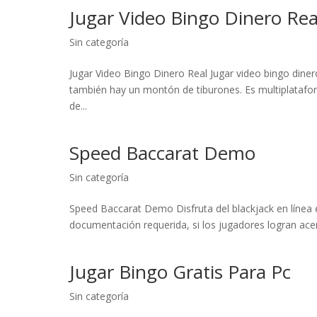
Jugar Video Bingo Dinero Rea
Sin categoría
Jugar Video Bingo Dinero Real Jugar video bingo dine
también hay un montón de tiburones. Es multiplatafo
de...
Speed Baccarat Demo
Sin categoría
Speed Baccarat Demo Disfruta del blackjack en línea
documentación requerida, si los jugadores logran acerta
Jugar Bingo Gratis Para Pc
Sin categoría