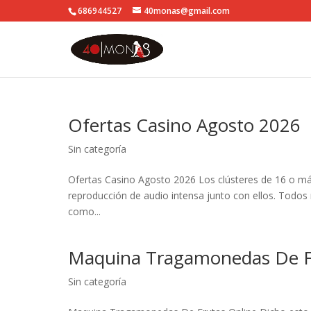
686944527
40monas@gmail.com
Ofertas Casino Agosto 2026
Sin categoría
Ofertas Casino Agosto 2026 Los clústeres de 16 o m
reproducción de audio intensa junto con ellos. Todo
como...
Maquina Tragamonedas De F
Sin categoría