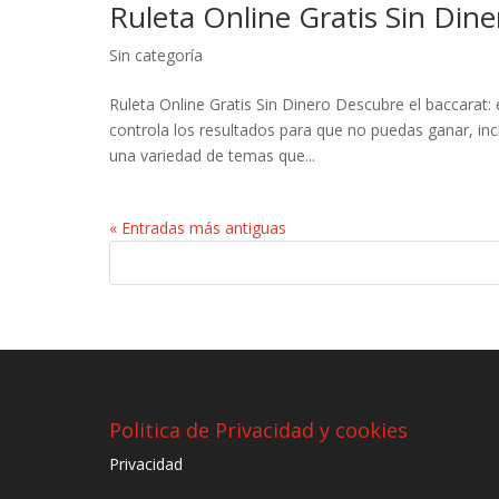
Ruleta Online Gratis Sin Dine
Sin categoría
Ruleta Online Gratis Sin Dinero Descubre el baccarat:
controla los resultados para que no puedas ganar, in
una variedad de temas que...
« Entradas más antiguas
Politica de Privacidad y cookies
Privacidad