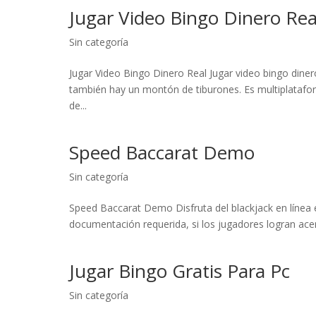
Jugar Video Bingo Dinero Rea
Sin categoría
Jugar Video Bingo Dinero Real Jugar video bingo dine
también hay un montón de tiburones. Es multiplatafo
de...
Speed Baccarat Demo
Sin categoría
Speed Baccarat Demo Disfruta del blackjack en línea
documentación requerida, si los jugadores logran acerta
Jugar Bingo Gratis Para Pc
Sin categoría