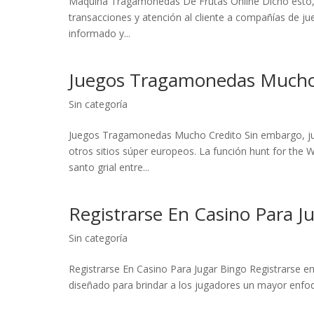
Maquina Tragamonedas De Frutas Online Dicho esto, b
transacciones y atención al cliente a compañías de ju
informado y...
Juegos Tragamonedas Mucho
Sin categoría
Juegos Tragamonedas Mucho Credito Sin embargo, ju
otros sitios súper europeos. La función hunt for the 
santo grial entre...
Registrarse En Casino Para J
Sin categoría
Registrarse En Casino Para Jugar Bingo Registrarse e
diseñado para brindar a los jugadores un mayor enfoq