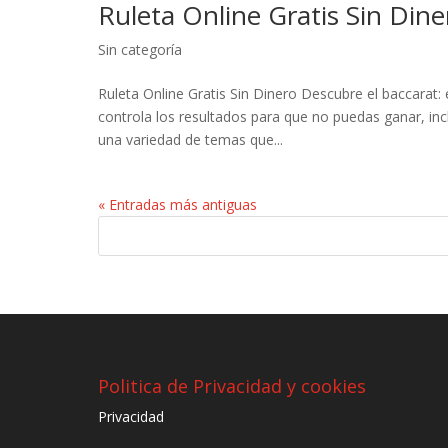
Ruleta Online Gratis Sin Dine
Sin categoría
Ruleta Online Gratis Sin Dinero Descubre el baccarat:
controla los resultados para que no puedas ganar, in
una variedad de temas que...
« Entradas más antiguas
Politica de Privacidad y cookies
Privacidad